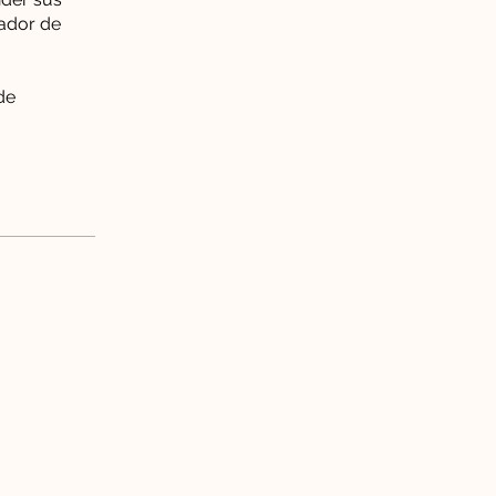
tador de
de