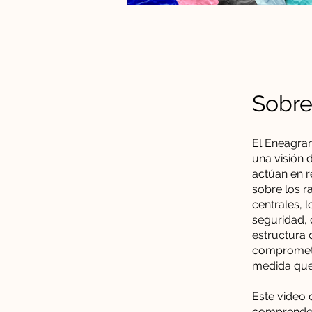
Sobr
El Eneagram
una visión 
actúan en r
sobre los r
centrales, 
seguridad, 
estructura 
comprometer
medida que 
Este video d
comprender