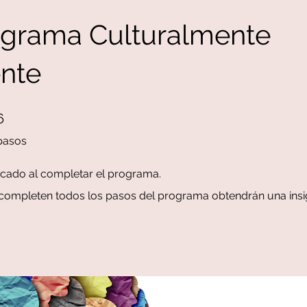
agrama Culturalmente
ente
 pasos
6
pasos
ficado al completar el programa.
completen todos los pasos del programa obtendrán una insig