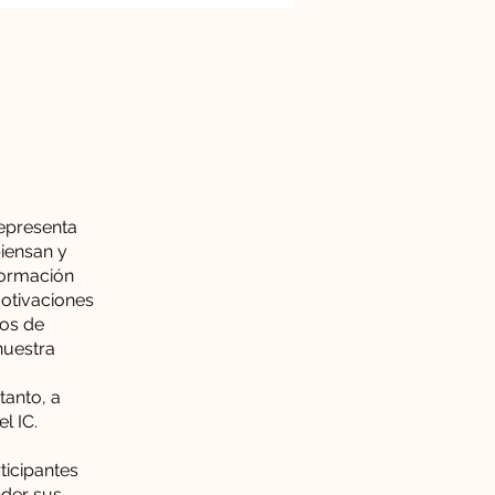
representa
piensan y
formación
motivaciones
tos de
nuestra
tanto, a
l IC.
ticipantes
der sus