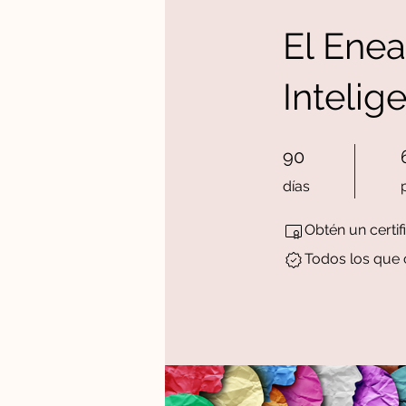
El Ene
Intelig
90 días
6
90
días
Obtén un certi
Todos los que 