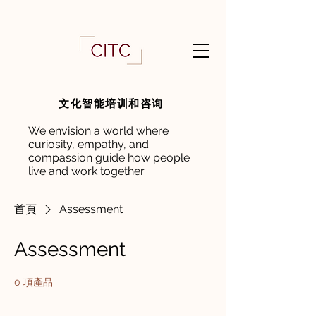
文化智能培训和咨询
We envision a world where
curiosity, empathy, and
compassion guide how people
live and work together
首頁
Assessment
Assessment
0 項產品