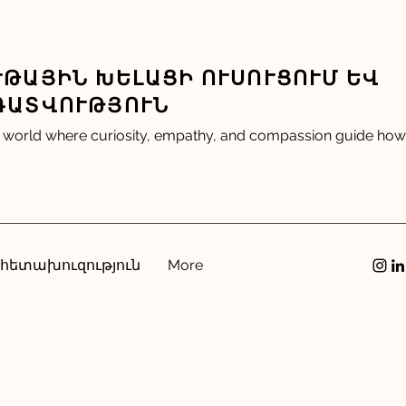
ԹԱՅԻՆ ԽԵԼԱՑԻ ՈՒՍՈՒՑՈՒՄ ԵՎ
ԴԱՏՎՈՒԹՅՈՒՆ
 world where curiosity, empathy, and compassion guide how 
 հետախուզություն
More