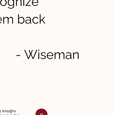
ք տալիս