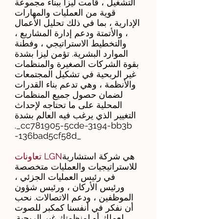
التشغيل ، قامت ليزا ببناء مجموعة
قوية من العمليات والمهارات
الإدارية ، بما في ذلك تحليل الأعمال
، والأتمتة ودعم إدارة المشاريع ،
والتخطيط الاستراتيجي ، وفطنة
الموارد البشرية. تؤمن ليزا بشدة
بقوة الشركات الصغيرة والمنظمات
غير الربحية في تشكيل المجتمعات
والأنظمة ، وهي تدعم بناء القدرات
لضمان حصول جميع المنظمات
المحلية على ما تحتاجه لإحداث
التغيير الذي يرغب فيه العالم بشدة
._cc781905-5cde-3194-bb3b
-136bad5cf58d_
هي شركة استشارية
تعاونات LGN
للاستراتيجيات والعمليات متخصصة
في رئيس العمليات الجزئي ،
ورئيس الأركان ، ورئيس شؤون
الموظفين ، ودعم الاتصالات. نحب
أن نفكر في أنفسنا كمكبر للصوت
لعملك أو لمنظمتك غير الربحية.