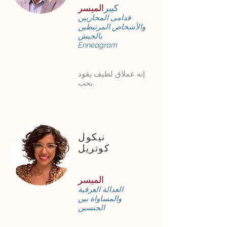
كبير
الميسر
قدامى المحاربين
والأشخاص المرتبطين
بالجيش
Enneagram
إنه عملاق لطيف يقود
بحب.
نيكول
كوتريل
الميسر
العدالة العرقية
والمساواة بين
الجنسين