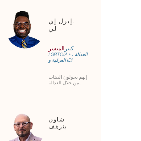
إيرل إي.
لي
كبير
الميسر
LGBTQIA + ، العدالة
العرقية و IDI
إنهم يحولون البيئات
من خلال العدالة .
شاون
بنزهف