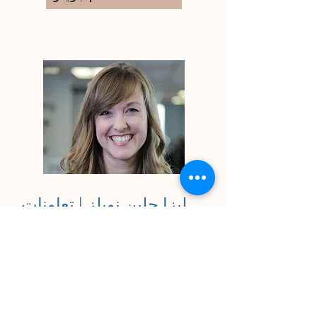
ليزا جلين نوبلز | تعاونات
LGN
ليزا جلين نوبلز ، M.Ed ، هي عاملة
مهنية ، ومعلمة ، ومتعاونة تقوم ببناء
أنظمة تشغيلية وإدارية ومالية تركز
على الناس. في عوالم التعليم ،
والمنظمات غير الربحية ، وبدء