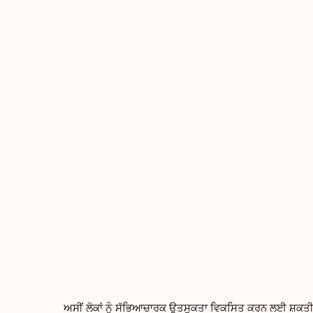
ਅਸੀਂ ਲੋਕਾਂ ਨੂੰ ਸੱਭਿਆਚਾਰਕ ਉਤਸੁਕਤਾ ਵਿਕਸਿਤ ਕਰਨ ਲਈ ਸ਼ਕਤੀ 