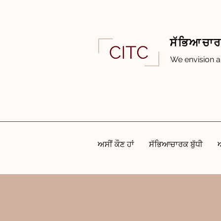
ਸੱਭਿਆਚਾਰਕ
We envision a
ਅਸੀਂ ਕੌਣ ਹਾਂ
ਸੱਭਿਆਚਾਰਕ ਬੁੱਧੀ